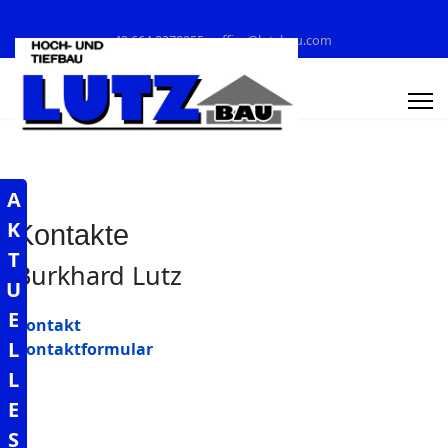
+43 664 2278255
office@lutzbau.com
A
K
Kontakte
T
Burkhard Lutz
U
E
Kontakt
L
Kontaktformular
L
E
S