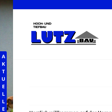
A
K
T
U
E
L
L
E