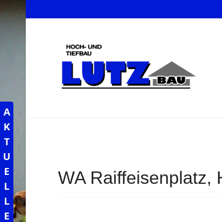
A
K
T
U
E
WA Raiffeisenplatz,
L
L
E