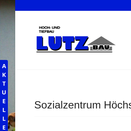
A
K
T
U
E
Sozialzentrum Höch
L
L
E