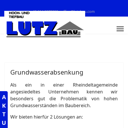
+43 664 2278255
office@lutzbau.com
Grundwasserabsenkung
Als ein in einer Rheindeltagemeinde
angesiedeltes Unternehmen kennen wir
A
besonders gut die Problematik von hohen
K
Grundwasserständen im Baubereich.
T
Wir bieten hierfür 2 Lösungen an:
U