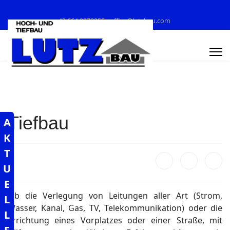
+43 664 2278255
office@lutzbau.com
Tiefbau
A
K
T
U
E
Ob die Verlegung von Leitungen aller Art (Strom,
L
Wasser, Kanal, Gas, TV, Telekommunikation) oder die
L
Errichtung eines Vorplatzes oder einer Straße, mit