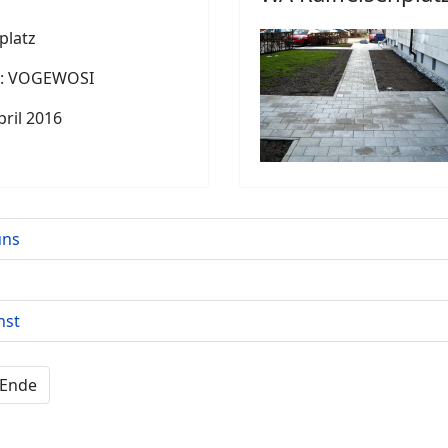
platz
r: VOGEWOSI
ril 2016
uns
hst
Ende