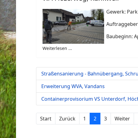
Gewerk: Park
Auftraggebe
Baubeginn: Ap
Weiterlesen ...
Straßensanierung - Bahnübergang, Schr
Erweiterung WVA, Vandans
Containerprovisorium VS Unterdorf, Höc
Start
Zurück
1
2
3
Weiter