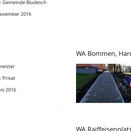
: Gemeinde Bludesch
November 2016
WA Bommen, Har
eister
 Privat
ni 2016
WA Raiffeisenplat