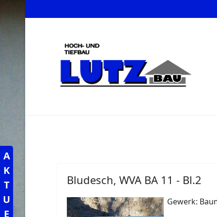
A
K
Bludesch, WVA BA 11 - Bl.2
T
U
Gewerk: Baum
E