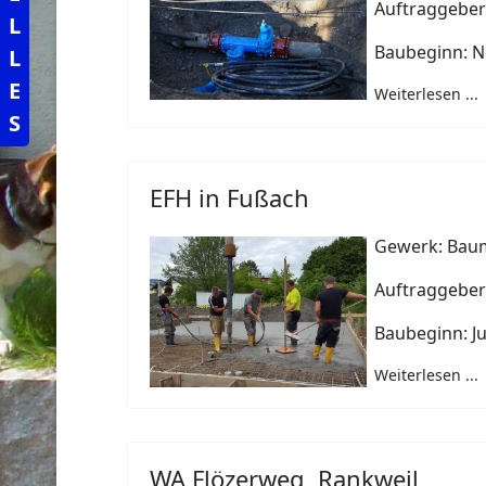
Auftraggeber
L
Baubeginn: 
L
E
Weiterlesen ...
S
EFH in Fußach
Gewerk: Baum
Auftraggeber:
Baubeginn: Ju
Weiterlesen ...
WA Flözerweg, Rankweil